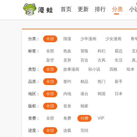
首页
更新
排行
分类
小
分类：
全部
国漫
少年漫画
少女漫画
青
标签：
全部
热血
冒险
科幻
霸总
玄
架空
灵异
百合
古风
生活
真
类型：
全部
故事漫画
轻小说
四格
绘本
品质：
全部
签约
精品
热门
新手
地区：
全部
内地
港台
韩国
日本
版权：
全部
首发
独家
资费：
全部
免费
付费
VIP
进度：
全部
连载
完结