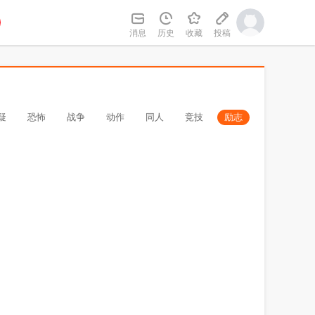
消息
历史
收藏
投稿
疑
恐怖
战争
动作
同人
竞技
励志