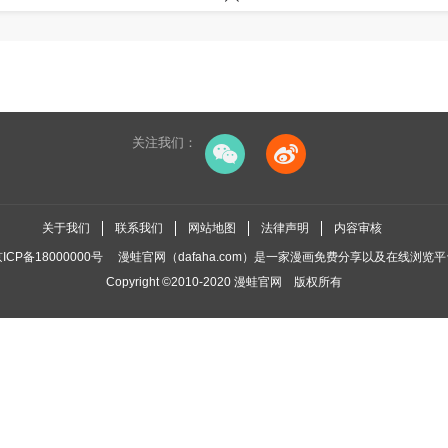
关注我们：
关于我们
联系我们
网站地图
法律声明
内容审核
ICP备18000000号
漫蛙官网（dafaha.com）是一家漫画免费分享以及在线浏览平
Copyright ©2010-2020
漫蛙官网
版权所有