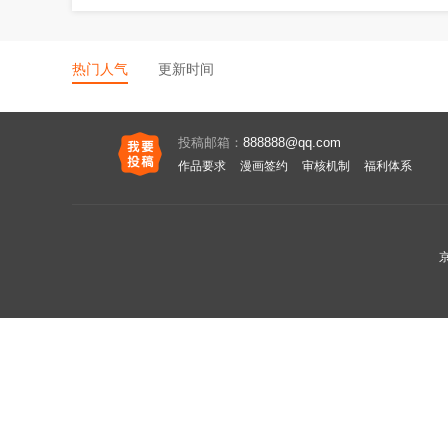
热门人气
更新时间
投稿邮箱：
888888@qq.com
作品要求
漫画签约
审核机制
福利体系
京