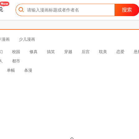
说
年漫画
少儿漫画
幻
校园
修真
搞笑
穿越
后宫
耽美
恋爱
悬
人
都市
单幅
条漫
