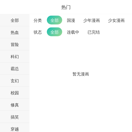
热门
分类
全部
全部
国漫
少年漫画
少女漫画
状态
全部
连载中
已完结
热血
冒险
科幻
霸总
暂无漫画
玄幻
校园
修真
搞笑
穿越