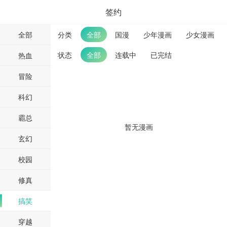
签约
分类
全部
全部
国漫
少年漫画
少女漫画
状态
全部
连载中
已完结
热血
冒险
科幻
霸总
暂无漫画
玄幻
校园
修真
搞笑
穿越